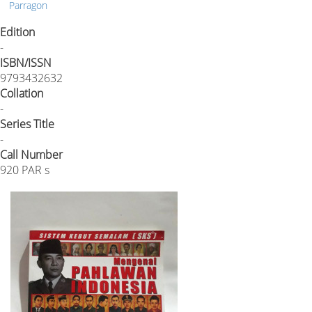
Parragon
Edition
-
ISBN/ISSN
9793432632
Collation
-
Series Title
-
Call Number
920 PAR s