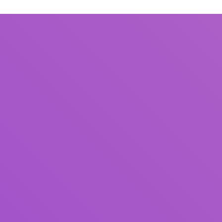
Title
Author(s)
Subject(s)
ISBN/ISSN
Collection Type
Location
GMD