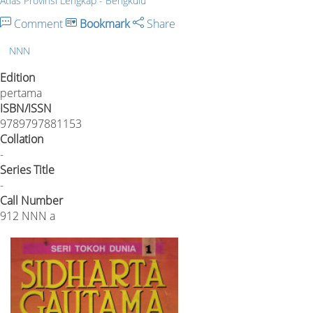
Atlas Provinsi Lengkap - Bengkulu
Comment
Bookmark
Share
NNN
Edition
pertama
ISBN/ISSN
9789797881153
Collation
-
Series Title
-
Call Number
912 NNN a