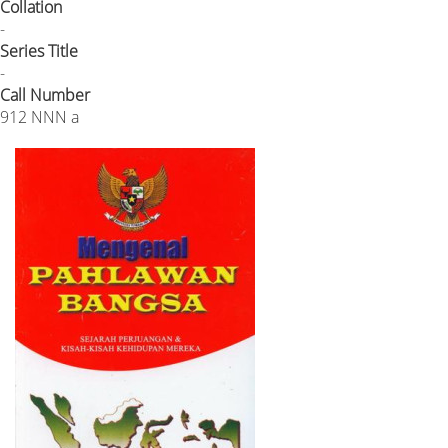
Collation
-
Series Title
-
Call Number
912 NNN a