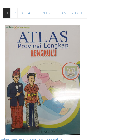
1
2
3
4
5
NEXT
LAST PAGE