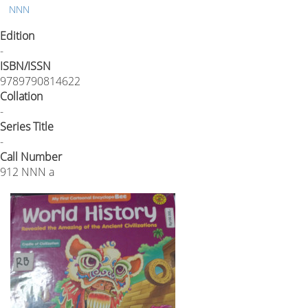
NNN
Edition
-
ISBN/ISSN
9789790814622
Collation
-
Series Title
-
Call Number
912 NNN a