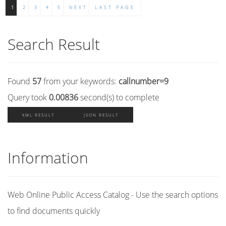
1
2
3
4
5
NEXT
LAST PAGE
Search Result
Found
57
from your keywords:
callnumber=9
Query took
0.00836
second(s) to complete
XML RESULT
JSON RESULT
Information
Web Online Public Access Catalog - Use the search options
to find documents quickly