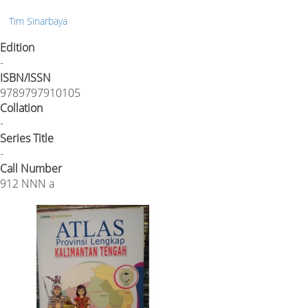
Tim Sinarbaya
Edition
-
ISBN/ISSN
9789797910105
Collation
-
Series Title
-
Call Number
912 NNN a