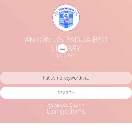
ANTONIUS PADUA BSD
LIBRARY
E-LIBRARY
SEARCH
Advanced Search
Collections