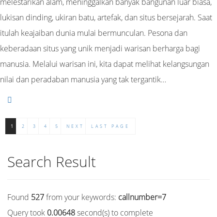
melestarikan alam, meninggalkan banyak bangunan luar biasa,
lukisan dinding, ukiran batu, artefak, dan situs bersejarah. Saat
itulah keajaiban dunia mulai bermunculan. Pesona dan
keberadaan situs yang unik menjadi warisan berharga bagi
manusia. Melalui warisan ini, kita dapat melihat kelangsungan
nilai dan peradaban manusia yang tak tergantik…
1
2
3
4
5
NEXT
LAST PAGE
Search Result
Found
527
from your keywords:
callnumber=7
Query took
0.00648
second(s) to complete