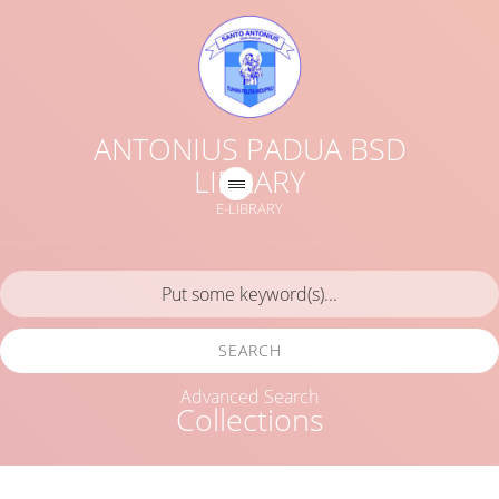
ANTONIUS PADUA BSD
LIBRARY
E-LIBRARY
SEARCH
Advanced Search
Collections