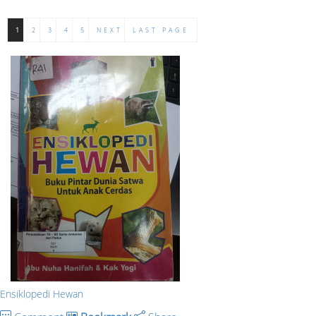
1
2
3
4
5
NEXT
LAST PAGE
Ensiklopedi Hewan