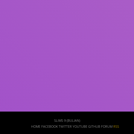
Subject(s)
ISBN/ISSN
Collection Type
Location
GMD
Search
SLIMS 9 (BULIAN)
HOME
FACEBOOK
TWITTER
YOUTUBE
GITHUB
FORUM
RSS