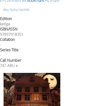
Comment
Bookmark
Share
Abu Nuha Hanifah
Edition
ketiga
ISBN/ISSN
97897918351
Collation
-
Series Title
-
Call Number
741 ABU e