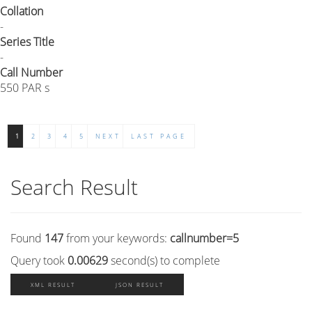
Collation
-
Series Title
-
Call Number
550 PAR s
1
2
3
4
5
NEXT
LAST PAGE
Search Result
Found
147
from your keywords:
callnumber=5
Query took
0.00629
second(s) to complete
XML RESULT
JSON RESULT