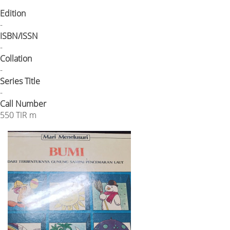
Edition
-
ISBN/ISSN
-
Collation
-
Series Title
-
Call Number
550 TIR m