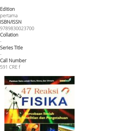
Edition
pertama
ISBN/ISSN
9789830023700
Collation
-
Series Title
-
Call Number
591 CRE f