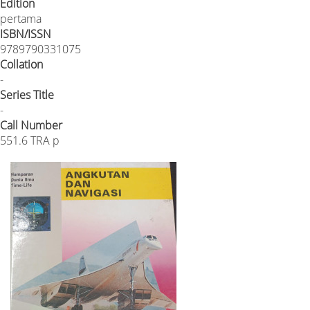
Edition
pertama
ISBN/ISSN
9789790331075
Collation
-
Series Title
-
Call Number
551.6 TRA p