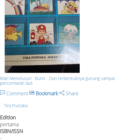
Mari Menelusuri : Bumi - Dari terbentuknya gunung sampai
pencemaran laut
Comment
Bookmark
Share
Tira Pustaka
Edition
pertama
ISBN/ISSN
-