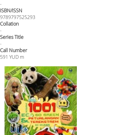
-
ISBN/ISSN
9789797525293
Collation
-
Series Title
-
Call Number
591 YUD m