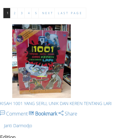
1
2
3
4
5
NEXT
LAST PAGE
KISAH 1001 YANG SERU, UNIK DAN KEREN TENTANG LARI
Comment
Bookmark
Share
Janti Darmodjo
Edition