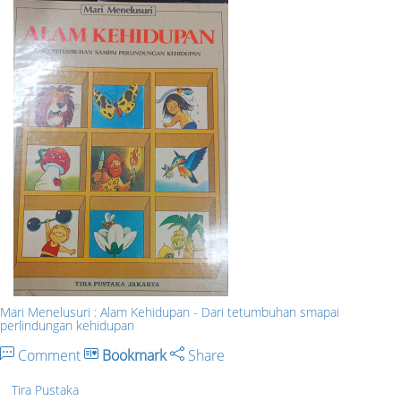
Mari Menelusuri : Alam Kehidupan - Dari tetumbuhan smapai
perlindungan kehidupan
Comment
Bookmark
Share
Tira Pustaka