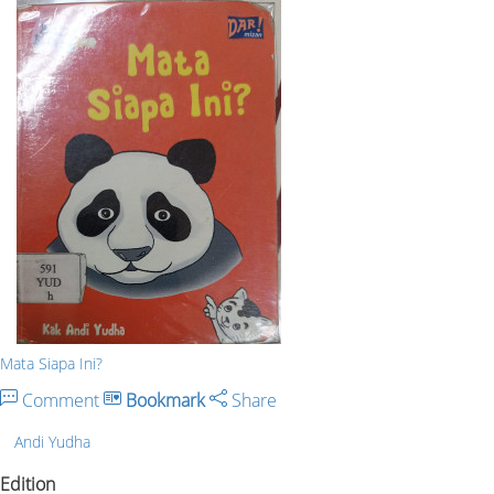
Mata Siapa Ini?
Comment
Bookmark
Share
Andi Yudha
Edition