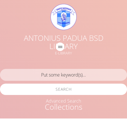
ANTONIUS PADUA BSD
LIBRARY
E-LIBRARY
SEARCH
Advanced Search
Collections