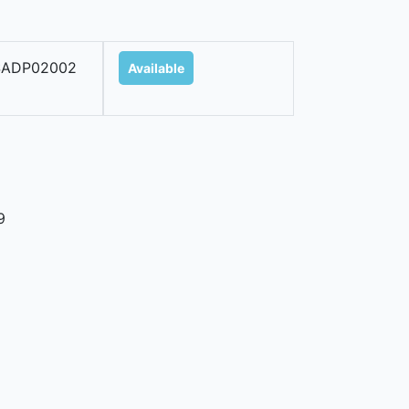
SADP02002
Available
9