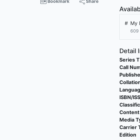
Bookmark
Share
Availab
#
My 
609
Detail 
Series T
Call Nu
Publishe
Collatio
Langua
ISBN/IS
Classifi
Content
Media T
Carrier 
Edition