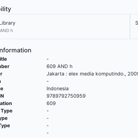
ility
Library
 AND h
Information
itle
-
mber
609 AND h
r
Jakarta
:
elex media komputindo
.,
200
n
-
ge
Indonesia
SN
9789792750959
cation
609
 Type
-
ype
-
Type
-
-