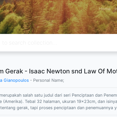
Home
I
 Gerak - Isaac Newton snd Law Of Mo
a Gianopoulos
- Personal Name;
 merupakah salah satu judul dari seri Penciptaan dan Pene
 (Amerika). Tebal 32 halaman, ukuran 19x23cm, dan isiny
 tentang gerak, tapi proses penciptaan dan penemuannya 