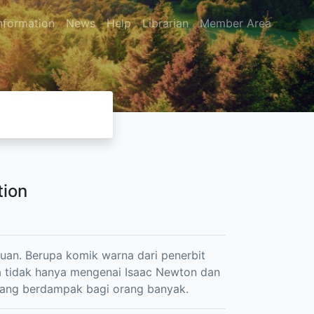
nformation
News
Help
Librarian
Member Area
tion
muan. Berupa komik warna dari penerbit
a tidak hanya mengenai Isaac Newton dan
yang berdampak bagi orang banyak.