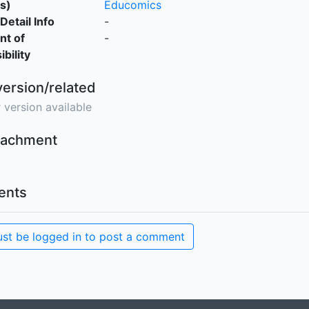
s)
Educomics
Detail Info
-
nt of
-
bility
version/related
 version available
ttachment
nts
st be logged in to post a comment