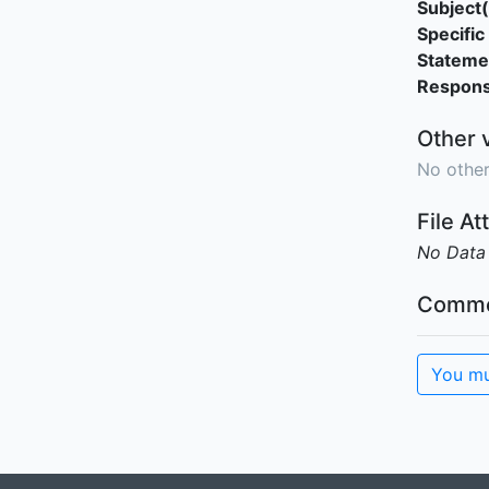
Subject(
Specific 
Stateme
Responsi
Other 
No other
File A
No Data
Comme
You mu